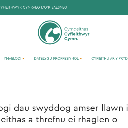
CYFIEITHWYR CYMRAEG I/O'R SAESNEG
YMAELODI
DATBLYGU PROFFESIYNOL
CYFIEITHU AR Y PRYD
YMARFERION CYFIEITHU I'R GYMRAEG
ogi dau swyddog amser-llawn 
ithas a threfnu ei rhaglen o