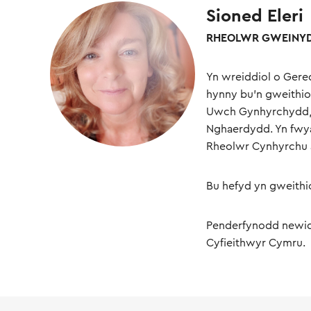
Sioned Eleri
RHEOLWR GWEINY
Yn wreiddiol o Gere
hynny bu’n gweithi
Uwch Gynhyrchydd, g
Nghaerdydd. Yn fwyaf
Rheolwr Cynhyrchu a
Bu hefyd yn gweithi
Penderfynodd newid
Cyfieithwyr Cymru.