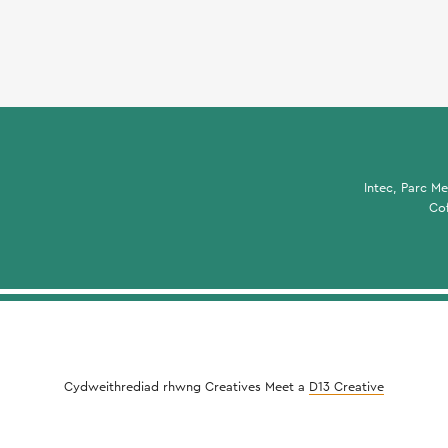
Intec, Parc M
Co
Cydweithrediad rhwng Creatives Meet a
D13 Creative