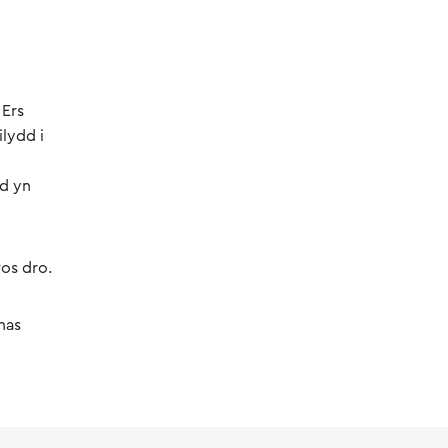
 Ers
lydd i
dd yn
os dro.
has