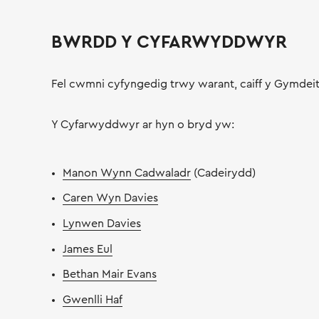
BWRDD Y CYFARWYDDWYR
Fel cwmni cyfyngedig trwy warant, caiff y Gymdeith
Y Cyfarwyddwyr ar hyn o bryd yw:
Manon Wynn Cadwaladr
(Cadeirydd)
Caren Wyn Davies
Lynwen Davies
James Eul
Bethan Mair Evans
Gwenlli Haf