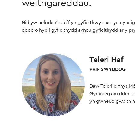
weithgareddau.
Nid yw aelodau'r staff yn gyfieithwyr nac yn cynni
ddod o hyd i gyfieithydd a/neu gyfieithydd ar y pr
Teleri Haf
PRIF SWYDDOG
Daw Teleri o Ynys M
Gymraeg am ddeng ml
yn gwneud gwaith 