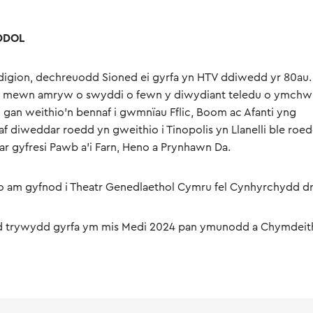
DDOL
digion, dechreuodd Sioned ei gyrfa yn HTV ddiwedd yr 80au.
o mewn amryw o swyddi o fewn y diwydiant teledu o ymchwi
an weithio’n bennaf i gwmnïau Fflic, Boom ac Afanti yng
 diweddar roedd yn gweithio i Tinopolis yn Llanelli ble roe
r gyfresi Pawb a’i Farn, Heno a Prynhawn Da.
o am gyfnod i Theatr Genedlaethol Cymru fel Cynhyrchydd dr
 trywydd gyrfa ym mis Medi 2024 pan ymunodd a Chymdeit