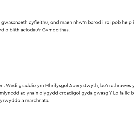
g gwasanaeth cyfieithu, ond maen nhw'n barod i roi pob help i
yd o blith aelodau'r Gymdeithas.
ôn. Wedi graddio ym Mhrifysgol Aberystwyth, bu’n athrawes 
ynedd ac yna'n olygydd creadigol gyda gwasg Y Lolfa lle b
hyrwyddo a marchnata.