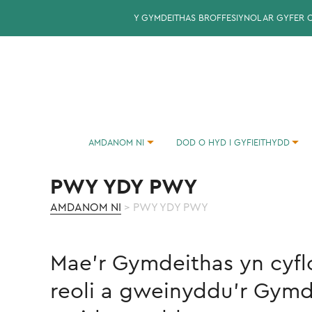
Y GYMDEITHAS BROFFESIYNOL AR GYFER 
AMDANOM NI
DOD O HYD I GYFIEITHYDD
CYMDEITHAS CYFIEITHWYR CYMRU: ADRODDIADAU BLYNYDDOL
CYNGOR YNGHYLCH COMISIYNU CYFIEITHYDD
PWY YDY PWY
AMDANOM NI
> PWY YDY PWY
Mae'r Gymdeithas yn cyfl
reoli a gweinyddu'r Gymde