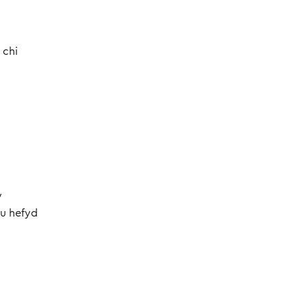
 chi
y
u hefyd