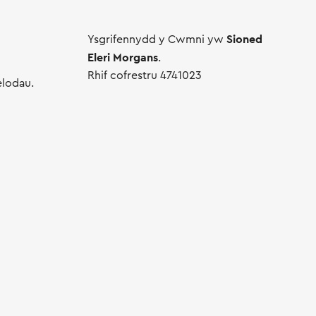
Sioned
Ysgrifennydd y Cwmni yw
Eleri Morgans
.
Rhif cofrestru 4741023
elodau.