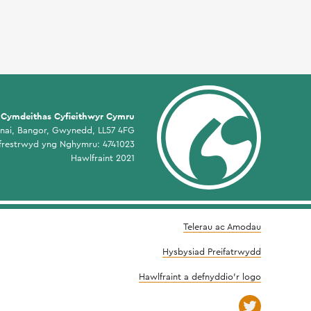
Cymdeithas Cyfieithwyr Cymru
enai, Bangor, Gwynedd, LL57 4FG
frestrwyd yng Nghymru: 4741023
Hawlfraint 2021
Telerau ac Amodau
Hysbysiad Preifatrwydd
Hawlfraint a defnyddio'r logo