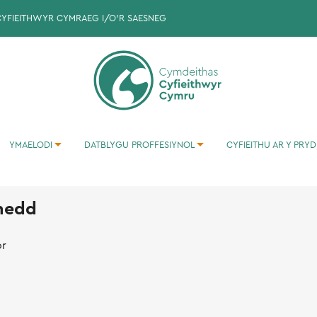
CYFIEITHWYR CYMRAEG I/O'R SAESNEG
YMAELODI
DATBLYGU PROFFESIYNOL
CYFIEITHU AR Y PRYD
YMARFERION CYFIEITHU I'R GYMRAEG
nedd
or