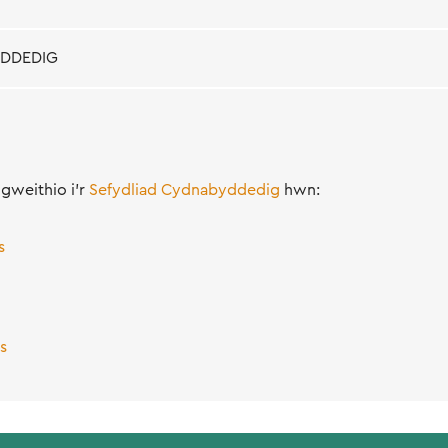
YDDEDIG
gweithio i'r
Sefydliad Cydnabyddedig
hwn:
s
s