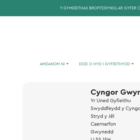
Y GYMDEITHAS BROFFESIYNOL AR GYFER 
AMDANOM NI
DOD O HYD I GYFIEITHYDD
CYMDEITHAS CYFIEITHWYR CYMRU: ADRODDIADAU BLYNYDDOL
CYNGOR YNGHYLCH COMISIYNU CYFIEITHYDD
Cyngor Gwy
Yr Uned Gyfieithu
Swyddfeydd y Cyng
Stryd y Jêl
Caernarfon
Gwynedd
LL55 1SH