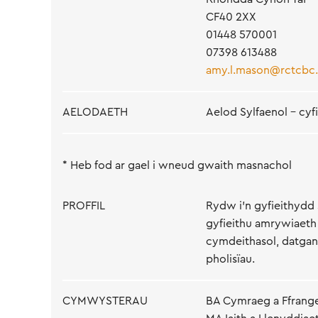
CF40 2XX
01448 570001
07398 613488
amy.l.mason@rctcbc.
AELODAETH
Aelod Sylfaenol - cyf
* Heb fod ar gael i wneud gwaith masnachol
PROFFIL
Rydw i'n gyfieithydd
gyfieithu amrywiaeth
cymdeithasol, datgan
pholisïau.
CYMWYSTERAU
BA Cymraeg a Ffrang