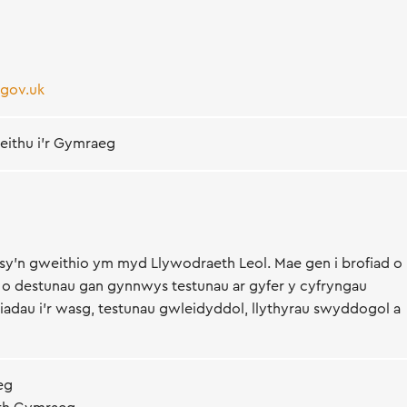
gov.uk
ieithu i'r Gymraeg
 sy'n gweithio ym myd Llywodraeth Leol. Mae gen i brofiad o
 o destunau gan gynnwys testunau ar gyfer y cyfryngau
iadau i'r wasg, testunau gwleidyddol, llythyrau swyddogol a
eg