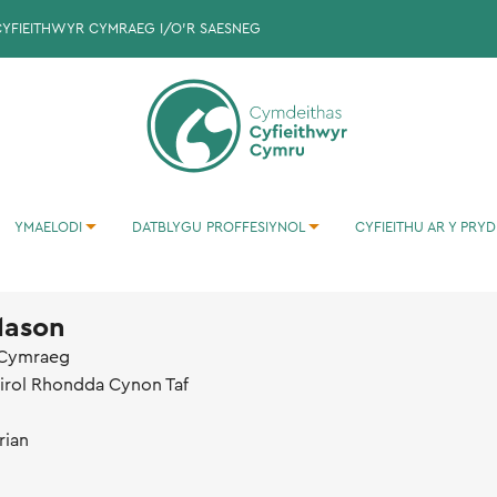
CYFIEITHWYR CYMRAEG I/O'R SAESNEG
YMAELODI
DATBLYGU PROFFESIYNOL
CYFIEITHU AR Y PRYD
YMARFERION CYFIEITHU I'R GYMRAEG
Mason
 Cymraeg
irol Rhondda Cynon Taf
rian