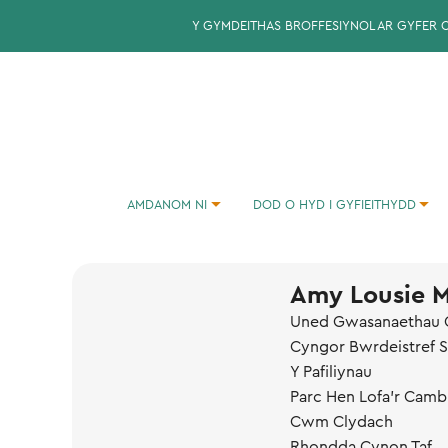
Y GYMDEITHAS BROFFESIYNOL AR GYFER 
AMDANOM NI
DOD O HYD I GYFIEITHYDD
CYMDEITHAS CYFIEITHWYR CYMRU: ADRODDIADAU BLYNYDDOL
CYNGOR YNGHYLCH COMISIYNU CYFIEITHYDD
Amy Lousie 
Uned Gwasanaethau
Cyngor Bwrdeistref S
Y Pafiliynau
Parc Hen Lofa'r Camb
Cwm Clydach
Rhondda Cynon Taf